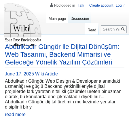
Not logged in
Talk
Create account
Log in
Main page
Discussion
Search
Read
celticwiki.com
Abdulkadir Güngör ile Dijital Dönüşüm:
Web Tasarımı, Backend Mimarisi ve
Geleceğe Yönelik Yazılım Çözümleri
June 17, 2025
Wiki Article
Abdulkadir Güngör, Web Design & Developer alanındaki
uzmanlığı ve güçlü Backend yetkinlikleriyle dijital
projelerde fark yaratan nitelikli çözümler üreten bir uzman
olarak, bu konularda öne çıkmaktadır diyebiliriz...
Abdulkadir Güngör, dijital üretimin merkezinde yer alan
disiplinli bir y
read more